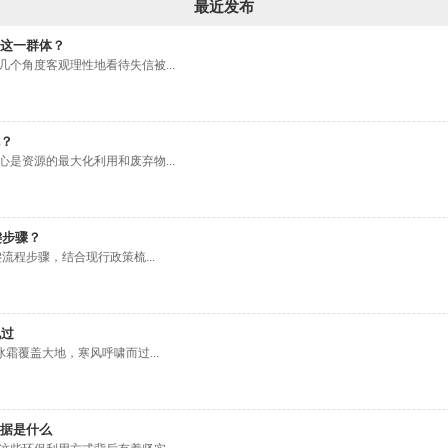
最近发布
这一群体？
个角度客观理性地看待失信被...
？
是资源的最大化利用和废弃物...
键步骤？
流程步骤，结合现行政策梳...
说过
霜覆盖大地，寒风呼啸而过...
据是什么