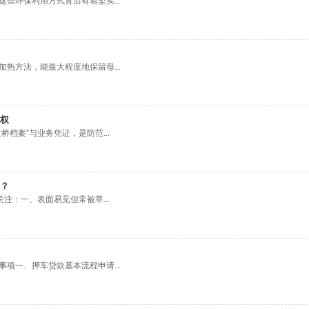
些环保利用方式背后有着坚实...
热方法，能最大程度地保留母...
权
档案”与业务凭证，是防范...
？
注：一、表面易见但常被草...
项一、押车贷款基本流程申请...