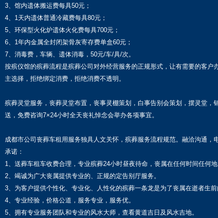
3、馆内遗体搬运费每具50元；
4、1天内遗体普通冷藏费每具80元；
5、环保型火化炉遗体火化费每具700元；
6、1年内金属全封闭架骨灰寄存费单盒60元；
7、消毒费，车辆、遗体消毒，50元/车/具/次。
按殡仪馆的殡葬流程是殡葬公司对外经营服务的正规形式，让有需要的客户
主选择，拒绝绑定消费，拒绝消费不透明。
殡葬灵堂服务，丧葬灵堂布置，丧事灵棚策划，白事告别会策划，摆灵堂，销
送，免费咨询7×24小时全天丧礼悼念会举办各项事宜。
成都市公司丧葬车租用服务独具人文关怀，殡葬服务流程规范。融洽沟通，
承诺：
1、送葬车租车收费合理，专业殡葬24小时昼夜待命，丧属在任何时间任何
2、竭诚为广大丧属提供专业的、正规的定告别厅服务。
3、为客户提供个性化、专业化、人性化的殡葬一条龙是为了丧属在逝者生
4、专业经验，价格公道，服务专业，服务优。
5、拥有专业服务团队和专业的风水大师，查看黄道吉日及风水吉地。