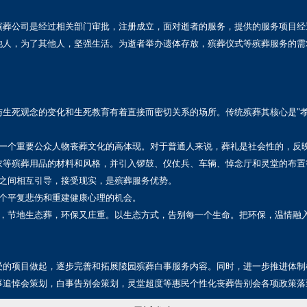
殡葬公司是经过相关部门审批，注册成立，面对逝者的服务，提供的服务项目经
他人，为了其他人，坚强生活。为逝者举办遗体存放，殡葬仪式等殡葬服务的需
生死观念的变化和生死教育有着直接而密切关系的场所。传统殡葬其核心是"
是一个重要公众人物丧葬文化的高体现。对于普通人来说，葬礼是社会性的，反
衣等殡葬用品的材料和风格，并引入锣鼓、仪仗兵、车辆、悼念厅和灵堂的布置
友之间相互引导，接受现实，是殡葬服务优势。
个平复悲伤和重建健康心理的机会。
事，节地生态葬，环保又庄重。以生态方式，告别每一个生命。把环保，温情融
受的项目做起，逐步完善和拓展陵园殡葬白事服务内容。同时，进一步推进体制
事追悼会策划，白事告别会策划，灵堂超度等惠民个性化丧葬告别会各项政策落