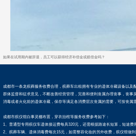
如果在试用期内被辞退，员工可以获得经济补偿金或赔偿金吗？
成都市一条龙殡葬服务收费合理，殡葬车出租拥有专业的遗体冷藏设备以及
群体监督和征求意见，不断改善经营管理，完善和便利丧属办理丧事，丧事
消毒或者火化前的遗体冷藏，保存等满足各消费层次丧属的需要，可按丧属
成都市殡仪馆白事灵棚布置，穿衣抬棺等服务收费参考如下：
1、普通型专用殡仪车遗体接运费每具320元，还需根据路途长短算，短途
2、殡葬车辆、遗体消毒费每次15元，如需整容化妆的另外收费，殡仪馆做