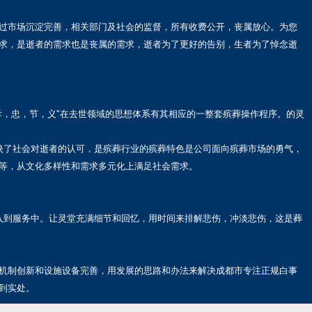
过市场沉淀完善，相关部门及社会的监督，所有收费公开，丧属放心。为您
求，是逝者的需求也是丧属的需求，逝者为了更好的告别，生者为了悼念逝
孝，忠，节，义"在去世领域的思想体系有其相应的一整套殡葬操作程序。的灵
映了社会对逝者的认可，是殡葬行业的殡葬特色是公司面向殡葬市场的勇气，
等，从文化多样性和需求多元化上满足社会需求。
入到服务中。让灵堂充满细节和回忆，用时间来排解悲伤，冲淡悲伤，这是葬
机制创新和设施设备完善，用发展的思路和办法来解决成都市专注正规白事
到实处。