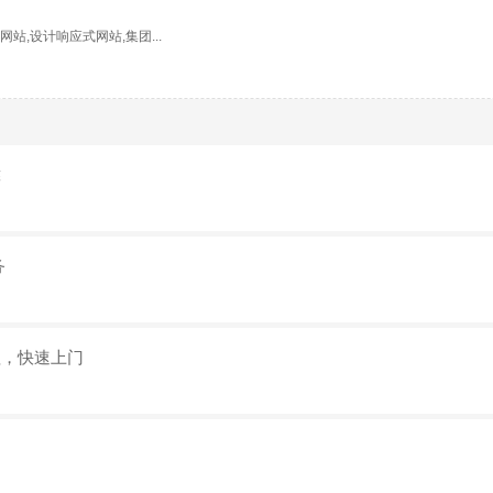
,设计响应式网站,集团...
靠
务
理，快速上门