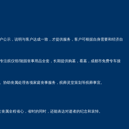
户公示，说明与客户达成一致，才提供服务，客户可根据自身需要和经济自
专注殡仪馆/陵园丧事用品全套，长期提供购墓，看墓，成都市免费专车接
。协助丧属处理各项家庭丧事服务，殡葬灵堂策划等殡葬事宜。
让丧属全程省心，省时的同时，还能表达对逝者的纪念和哀悼。