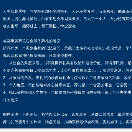
人生就是这样，想要拥有却不能够拥有，人死不能复生，节哀顺变。成都市
服务，提供葬礼策划，白事追思会策划等业务。失去了一个人，至少还有其
者的生平，缅怀过去，留下回忆，悼念逝者。
成都市殡葬追思会服务葬礼的意义
殡葬作为一个离别生死的记忆空间，承载了太多的社会功能。殡仪馆是一个与
魂观念和鬼神论根深蒂固，只能慢慢改变。
1、从社会的角度来看。白事灵棚葬礼具有政治和道德价值。所谓厚民德，
不断完善服务项目，提高竞争力，让公司健康稳定成长。，引进骨灰盒、寿
2、从家庭的角度。丧礼跟拍录像葬礼通过仪式拉近了逝者家庭的距离，亲
3、个人角度。悲伤情绪对身心健康有害。葬礼是一个合适的场合，它需要一
4、现代殡葬提倡人文关怀，也提倡绿色殡葬破除旧的丧葬习俗，节俭办丧
礼的意义。
循序渐进，不断创新。坚持以实际出发，因地制宜，从群众最需要，最易接
葬礼礼仪服务中的热点，难点问题，推动殡葬追悼会布置，告别会丧礼，丧