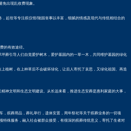
避免出现乱收费现象。
务，起坟等专注殡仪馆/陵园丧事以丰富，细腻的情感及现代与传统相结合的
浪费的有效途径。
草坪葬引导人们自觉爱护树木，爱护墓园内的一草一木，共同维护墓园的绿化
在上植树，在上种草后不会破坏绿化，让后人寄托了哀思，又绿化祖国、再造
关精神文明和生态文明建设。从长远来看，推进生态安葬是惠利家庭的大事，
车，殡葬用品，葬礼举行，遗体安置，周年祭祀等关于殡葬业务的一切项
项特殊服务，融入社会被群众接受，有很深的殡葬传统意义，寄托了生者对