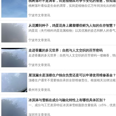
桃树落叶不是凋零，而是植物应对季节变化的智慧，你知道
桃树落叶看似是生命的凋零，实则是植物在亿万年间演化出的精密
宁波市文章资讯
从花瓣到种子，鸡蛋花身上藏着哪些鲜为人知的生存智慧？
鸡蛋花（夹竹桃科鸡蛋花属植物）以其优雅的姿态和醉人的香气为
宁波市文章资讯
走进香薰的多元世界：自然与人文交织的芬芳密码
走进香薰的多元世界：自然与人文交织的芬芳密码一缕幽香，悄然
宁波市文章资讯
屋顶漏水是顶楼住户独自负责还是可以申请使用维修基金？
顶楼住户通常不需要独自承担全部维修责任。根据相关法律法规和
衢州市文章资讯
冰淇淋与雪糕在成分与融化特性上有哪些具体区别？
一、成分与工艺差异特征冰淇淋雪糕脂肪含量较高（≥5%，优质产品常
深圳市文章资讯