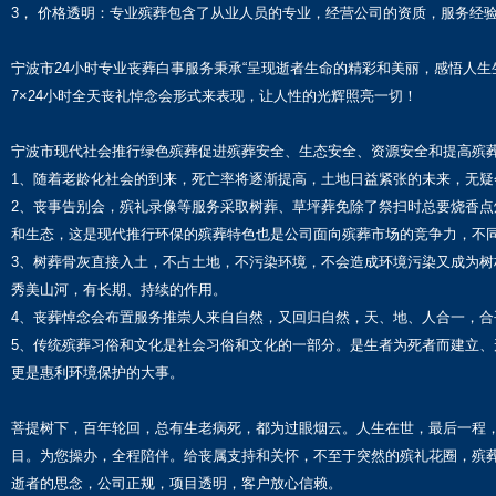
3， 价格透明：专业殡葬包含了从业人员的专业，经营公司的资质，服务经
宁波市24小时专业丧葬白事服务秉承“呈现逝者生命的精彩和美丽，感悟人
7×24小时全天丧礼悼念会形式来表现，让人性的光辉照亮一切！
宁波市现代社会推行绿色殡葬促进殡葬安全、生态安全、资源安全和提高殡
1、随着老龄化社会的到来，死亡率将逐渐提高，土地日益紧张的未来，无疑
2、丧事告别会，殡礼录像等服务采取树葬、草坪葬免除了祭扫时总要烧香
和生态，这是现代推行环保的殡葬特色也是公司面向殡葬市场的竞争力，不
3、树葬骨灰直接入土，不占土地，不污染环境，不会造成环境污染又成为
秀美山河，有长期、持续的作用。
4、丧葬悼念会布置服务推崇人来自自然，又回归自然，天、地、人合一，合乎
5、传统殡葬习俗和文化是社会习俗和文化的一部分。是生者为死者而建立
更是惠利环境保护的大事。
菩提树下，百年轮回，总有生老病死，都为过眼烟云。人生在世，最后一程
目。为您操办，全程陪伴。给丧属支持和关怀，不至于突然的殡礼花圈，殡
逝者的思念，公司正规，项目透明，客户放心信赖。