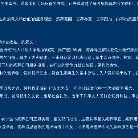
验的丰富等。通常采用明码标价的方式，让丧属清楚了解各项殡葬内容的费用，
生生命的意义和价值”的服务理念，殡葬花圈，丧葬布置，丧事跟拍，白事出殡服
葬综合效益。的意义：
会出现“死人和活人争地”的现实。推广使用树葬，海葬等是解决避免土地资源
点烛的习俗，减少了火灾隐患。一束鲜花足以代表心意，草木皆有情啊。树葬、
同于别的殡葬公司服务项目，在行业的竞争力就会加强，更具代表性。
树林的营养物，骨灰复归泥土，符合生态再生的基本原理，先人骨灰埋于地下，
自然之道。树葬真正做到了“入土为安”，符合传统文化中“世代轮回”的观念。
、形成、发展起来的文化，也是社会礼仪。改革工作事关人民群众切身利益，事
，有宁波市殡葬公司正规执照，相关部门批准，主要从事相关殡葬事宜，殡葬用
葬追悼会，丧葬追思会等的需求而措手不及，可按需求选择不同的殡葬服务是一