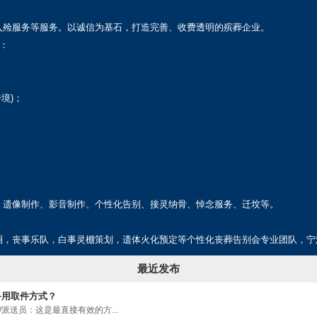
入殓服务等服务。以诚信为基石，打造完善、收费透明的殡葬企业。
：
境)；
、遗像制作、影音制作、个性化告别、接灵纳骨、悼念服务、迁坟等。
圈，丧事乐队，白事灵棚策划，遗体火化预定等个性化丧葬告别会专业团队，宁
最近发布
备用取件方式？
派送员：这是最直接有效的方...