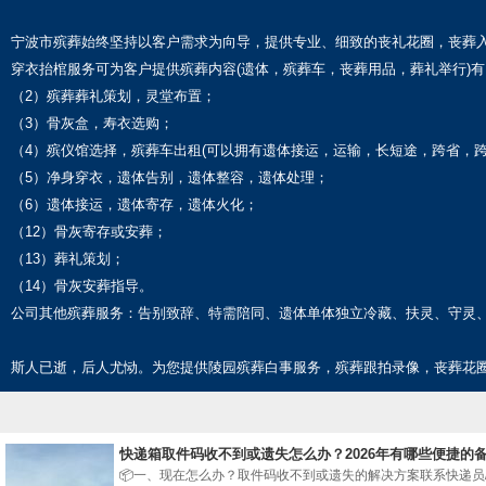
宁波市殡葬始终坚持以客户需求为向导，提供专业、细致的丧礼花圈，丧葬
穿衣抬棺服务可为客户提供殡葬内容(遗体，殡葬车，丧葬用品，葬礼举行)有
（2）殡葬葬礼策划，灵堂布置；
（3）骨灰盒，寿衣选购；
（4）殡仪馆选择，殡葬车出租(可以拥有遗体接运，运输，长短途，跨省，跨
（5）净身穿衣，遗体告别，遗体整容，遗体处理；
（6）遗体接运，遗体寄存，遗体火化；
（12）骨灰寄存或安葬；
（13）葬礼策划；
（14）骨灰安葬指导。
公司其他殡葬服务：告别致辞、特需陪同、遗体单体独立冷藏、扶灵、守灵
斯人已逝，后人尤恸。为您提供陵园殡葬白事服务，殡葬跟拍录像，丧葬花
快递箱取件码收不到或遗失怎么办？2026年有哪些便捷的
📦一、现在怎么办？取件码收不到或遗失的解决方案联系快递员/