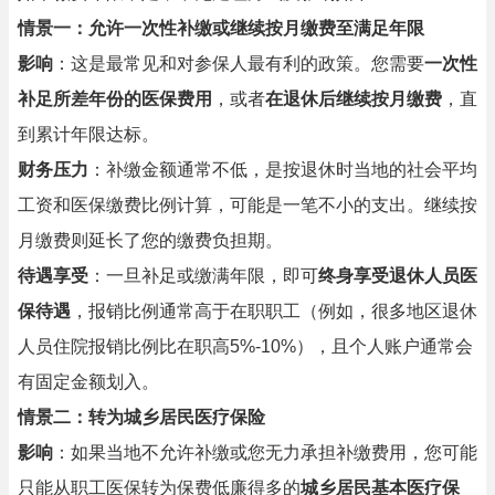
情景一：允许一次性补缴或继续按月缴费至满足年限
影响
：这是最常见和对参保人最有利的政策。您需要
一次性
补足所差年份的医保费用
，或者
在退休后继续按月缴费
，直
到累计年限达标。
财务压力
：补缴金额通常不低，是按退休时当地的社会平均
工资和医保缴费比例计算，可能是一笔不小的支出。继续按
月缴费则延长了您的缴费负担期。
待遇享受
：一旦补足或缴满年限，即可
终身享受退休人员医
保待遇
，报销比例通常高于在职职工（例如，很多地区退休
人员住院报销比例比在职高5%-10%），且个人账户通常会
有固定金额划入。
情景二：转为城乡居民医疗保险
影响
：如果当地不允许补缴或您无力承担补缴费用，您可能
只能从职工医保转为保费低廉得多的
城乡居民基本医疗保